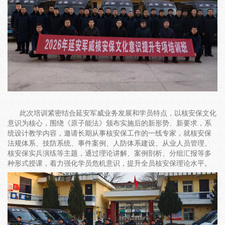
此次培训紧密结合延安军威业务发展和学员特点，以核安保文化
意识为核心，围绕《原子能法》颁布实施后的新形势、新要求，系
统设计教学内容，邀请长期从事核安保工作的一线专家，就核安保
法规体系、技防系统、事件案例、人防体系建设、从业人员管理、
核安保实兵演练等主题，通过理论讲解、案例剖析、分组汇报等多
种形式授课，着力强化学员危机意识，提升全员核安保理论水平。